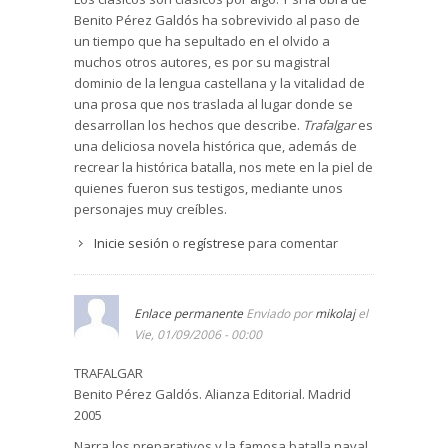
Benito Pérez Galdós ha sobrevivido al paso de
un tiempo que ha sepultado en el olvido a
muchos otros autores, es por su magistral
dominio de la lengua castellana y la vitalidad de
una prosa que nos traslada al lugar donde se
desarrollan los hechos que describe.
Trafalgar
es
una deliciosa novela histórica que, además de
recrear la histórica batalla, nos mete en la piel de
quienes fueron sus testigos, mediante unos
personajes muy creíbles.
Inicie sesión
o
regístrese
para comentar
Enlace permanente
Enviado por
mikolaj
el
Vie, 01/09/2006 - 00:00
TRAFALGAR
Benito Pérez Galdós. Alianza Editorial. Madrid
2005
Narra los preparativos y la famosa batalla naval