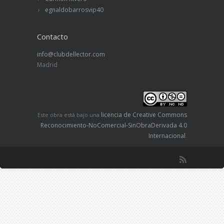
egnaldobarrosvip40
Contacto
info@clubdellector.com
Madrid
licencia de Creative Commons
Este obra está bajo una
Reconocimiento-NoComercial-SinObraDerivada 4.0
Internacional
.