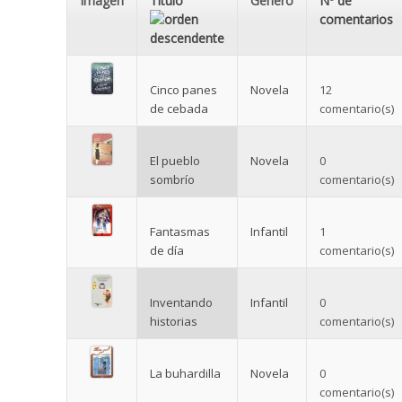
Imagen
Título
Género
Nº de
comentarios
Cinco panes
Novela
12
de cebada
comentario(s)
El pueblo
Novela
0
sombrío
comentario(s)
Fantasmas
Infantil
1
de día
comentario(s)
Inventando
Infantil
0
historias
comentario(s)
La buhardilla
Novela
0
comentario(s)