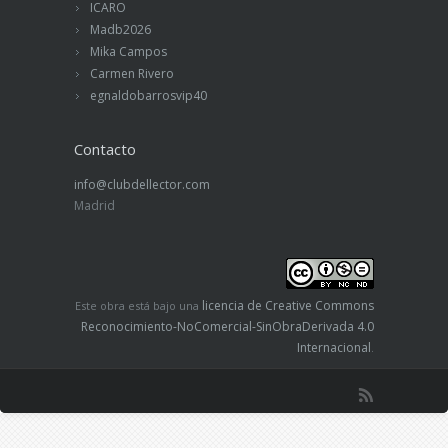
ICARO
Madb2026
Mika Campos
Carmen Rivero
egnaldobarrosvip40
Contacto
info@clubdellector.com
Madrid
licencia de Creative Commons
Este obra está bajo una
Reconocimiento-NoComercial-SinObraDerivada 4.0
Internacional
.