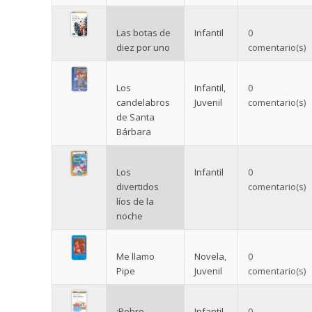
Las botas de
Infantil
0
diez por uno
comentario(s)
Los
Infantil
,
0
candelabros
Juvenil
comentario(s)
de Santa
Bárbara
Los
Infantil
0
divertidos
comentario(s)
líos de la
noche
Me llamo
Novela
,
0
Pipe
Juvenil
comentario(s)
¡Pobre
Infantil
0