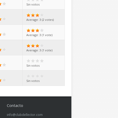
Sin votos
Average:
3
(
2
votes)
Average:
3
(
1
vote)
Average:
3
(
1
vote)
Sin votos
Sin votos
Contacto
info@clubdellector.com