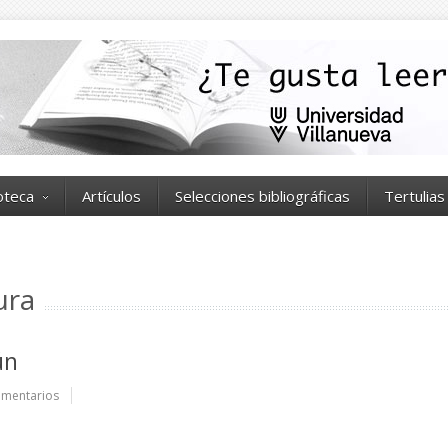
ioteca
Artículos
Selecciones bibliográficas
Tertulias
ura
ún
mentarios