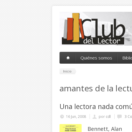
Pasar al contenido principal
Quiénes somos
Bibl
Inicio
amantes de la lect
Una lectora nada com
16 Jun, 2008
por
cdl
3 Co
Bennett, Alan