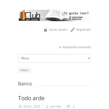
Pasar al contenido principal
Iniciar sesión
Regístrate!
Búsqueda avanzada
Inicio
Banco
Todo arde
03 Dic, 2023
por
enc
2