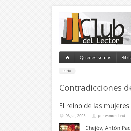
Pasar al contenido principal
Quiénes somos
Bibl
Inicio
Contradicciones de 
El reino de las mujeres
08 Jun, 2008
por
wonderland
Chejóv, Antón Pac