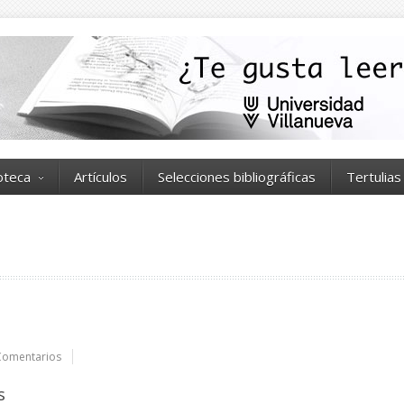
ioteca
Artículos
Selecciones bibliográficas
Tertulias
Comentarios
s