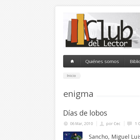
Pasar al contenido principal
Quiénes somos
Bibl
Inicio
enigma
Días de lobos
06 Mar, 2010
por
Cec
1 
Sancho, Miguel Lui