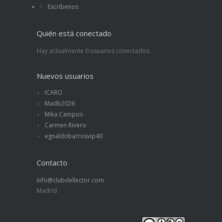
Escríbenos
Quién está conectado
Hay actualmente 0 usuarios conectados.
Nuevos usuarios
ICARO
Madb2026
Mika Campos
Carmen Rivero
egnaldobarrosvip40
Contacto
info@clubdellector.com
Madrid