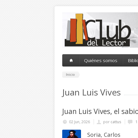
Pasar al contenido principal
Quiénes somos
Bibl
Inicio
Juan Luis Vives
Juan Luis Vives, el sab
02 Jun, 2026
por
cattus
1
Soria, Carlos