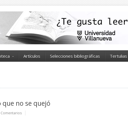
ioteca
Artículos
Selecciones bibliográficas
Tertulias
io que no se quejó
 Comentarios