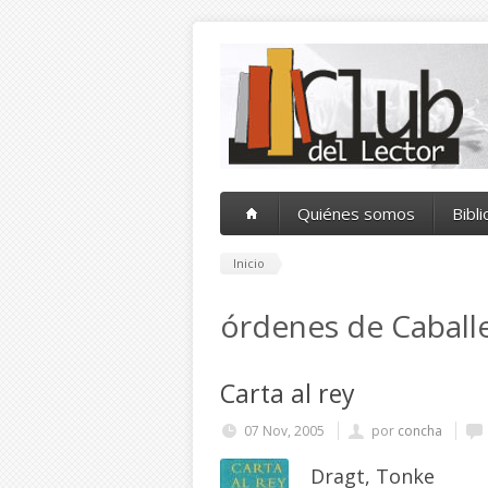
Pasar al contenido principal
Quiénes somos
Bibl
Inicio
órdenes de Caballe
Carta al rey
07 Nov, 2005
por
concha
Dragt, Tonke