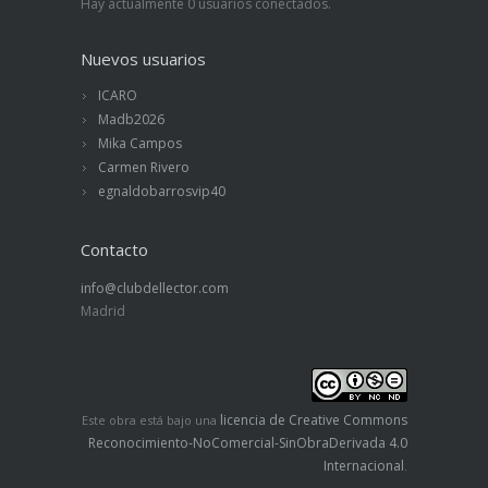
Hay actualmente 0 usuarios conectados.
Nuevos usuarios
ICARO
Madb2026
Mika Campos
Carmen Rivero
egnaldobarrosvip40
Contacto
info@clubdellector.com
Madrid
licencia de Creative Commons
Este obra está bajo una
Reconocimiento-NoComercial-SinObraDerivada 4.0
Internacional
.