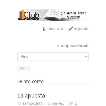
Pasar al contenido principal
Iniciar sesión
Regístrate!
Búsqueda avanzada
Inicio
relato corto
La apuesta
12 Mayo, 2010
por
ross
2