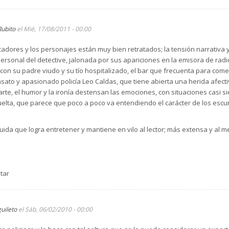
Rubito
el Mié, 17/08/2011 - 00:00
dores y los personajes están muy bien retratados; la tensión narrativa y l
ersonal del detective, jalonada por sus apariciones en la emisora de rad
o con su padre viudo y su tío hospitalizado, el bar que frecuenta para come
sato y apasionado policía Leo Caldas, que tiene abierta una herida afect
arte, el humor y la ironía destensan las emociones, con situaciones casi
elta, que parece que poco a poco va entendiendo el carácter de los escu
uida que logra entretener y mantiene en vilo al lector; más extensa y al
tar
guileto
el Sáb, 06/02/2010 - 00:00