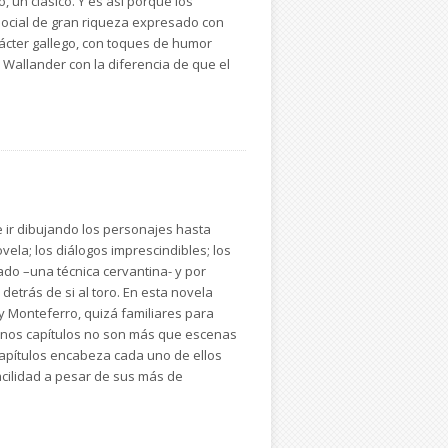
, un clásico. Y es así porque los
 social de gran riqueza expresado con
arácter gallego, con toques de humor
Wallander con la diferencia de que el
 ir dibujando los personajes hasta
vela; los diálogos imprescindibles; los
ado –una técnica cervantina- y por
detrás de si al toro. En esta novela
y Monteferro, quizá familiares para
algunos capítulos no son más que escenas
 capítulos encabeza cada uno de ellos
acilidad a pesar de sus más de