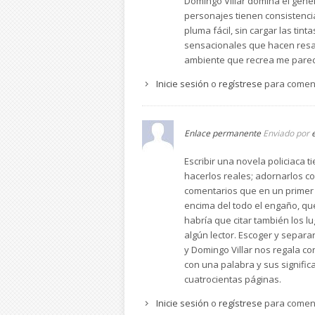
Domingo Villar domina el género
personajes tienen consistencia
pluma fácil, sin cargar las ti
sensacionales que hacen resal
ambiente que recrea me parece
Inicie sesión
o
regístrese
para comen
Enlace permanente
Enviado por
Escribir una novela policiaca
hacerlos reales; adornarlos co
comentarios que en un primer 
encima del todo el engaño, que
habría que citar también los l
algún lector. Escoger y separa
y Domingo Villar nos regala co
con una palabra y sus signific
cuatrocientas páginas.
Inicie sesión
o
regístrese
para comen