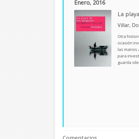
Enero, 2016
La play
Villar, 
Otra histor
ocasión inv
las manos 
para invest
guarda sile
Comentarios