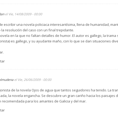
Ran
el Vie, 14/08/2009 - 00:00
e escribir una novela policiaca interesantísima, llena de humanidad, man
la resolución del caso con un final trepidante.
ovela en la que no faltan detalles de humor. El autor es gallego, la trama 
agonista) es gallego, y su ayudante maño, con lo que se dan situaciones di
ar.
tar
almudena
el Vie, 26/06/2009 - 00:00
gonista de la novela Ojos de agua que tantos seguidores ha tenido. La tra
da, la novela engancha. Se descubre un gran cariño hacia los paisajes de
e recomendada para los amantes de Galicia y del mar.
tar