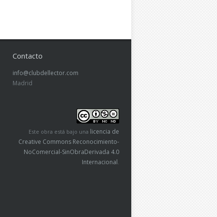
Contacto
info@clubdellector.com
Madrid
licencia de
Este obra está bajo una
Creative Commons Reconocimiento-
NoComercial-SinObraDerivada 4.0
Internacional
.