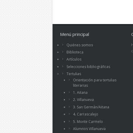
Menú principal
Quiénes somos
Biblioteca
Artículos
Selecciones bibliográficas
Tertulias
Orientación para tertulias
literarias
1. Aitana
2. Villanueva
3. San Germán/Aitana
4. Carrascalejo
5. Monte Carmelo
Alumnos Villanueva