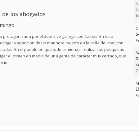
N
L
a de los ahogados
W
Domingo
O
S
ia protagonizada por el detective gallego Leo Caldas. En esta
F
estiga la aparición de un marinero muerto en la orilla del mar, con
atadas. En el pueblo en que todo comienza, realiza sus pesquisas
S
igar el crimen en medio de una gente de carácter muy cerrado, que
D
ncio.
s
T
M
E
P