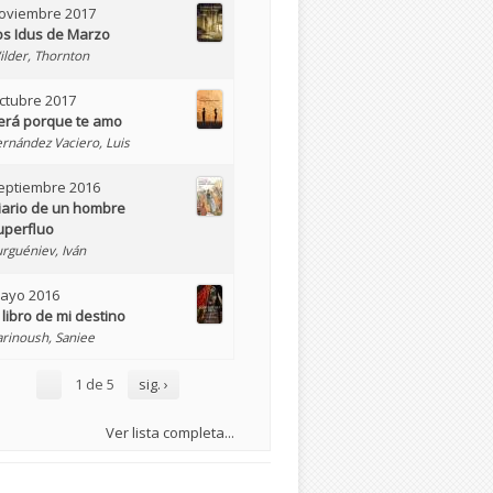
oviembre 2017
os Idus de Marzo
ilder, Thornton
ctubre 2017
erá porque te amo
ernández Vaciero, Luis
eptiembre 2016
iario de un hombre
uperfluo
urguéniev, Iván
ayo 2016
l libro de mi destino
arinoush, Saniee
1 de 5
sig. ›
Ver lista completa...