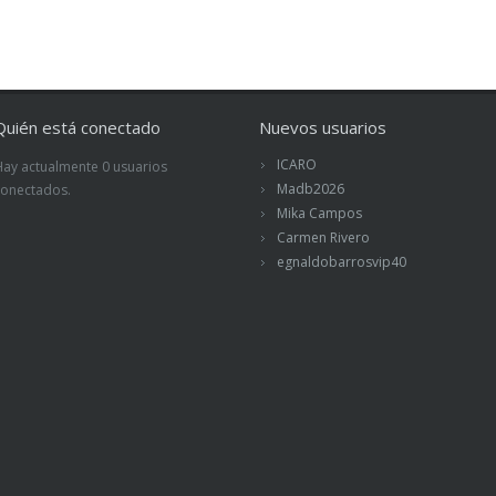
Quién está conectado
Nuevos usuarios
ICARO
Hay actualmente 0 usuarios
Madb2026
conectados.
Mika Campos
Carmen Rivero
egnaldobarrosvip40