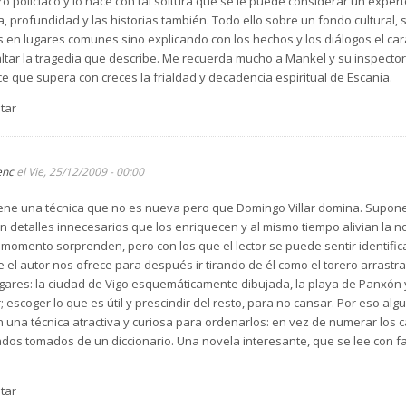
 policiaco y lo hace con tal soltura que se le puede considerar un experto
, profundidad y las historias también. Todo ello sobre un fondo cultural,
ntas en lugares comunes sino explicando con los hechos y los diálogos el c
tar la tragedia que describe. Me recuerda mucho a Mankel y su inspector 
 que supera con creces la frialdad y decadencia espiritual de Escania.
tar
enc
el Vie, 25/12/2009 - 00:00
 tiene una técnica que no es nueva pero que Domingo Villar domina. Supone
n detalles innecesarios que los enriquecen y al mismo tiempo alivian la no
momento sorprenden, pero con los que el lector se puede sentir identific
 el autor nos ofrece para después ir tirando de él como el torero arrastra 
ugares: la ciudad de Vigo esquemáticamente dibujada, la playa de Panxón 
r; escoger lo que es útil y prescindir del resto, para no cansar. Por eso 
n una técnica atractiva y curiosa para ordenarlos: en vez de numerar los
ados tomados de un diccionario. Una novela interesante, que se lee con f
tar