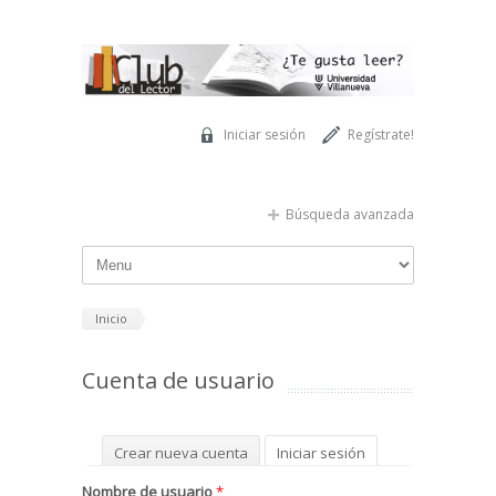
Pasar al contenido principal
Iniciar sesión
Regístrate!
Búsqueda avanzada
Inicio
Cuenta de usuario
Solapas principales
Crear nueva cuenta
Iniciar sesión
(solapa activa)
Solicitar una nueva contraseña
Nombre de usuario
*