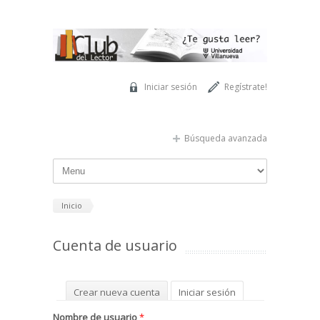
Pasar al contenido principal
Iniciar sesión
Regístrate!
Búsqueda avanzada
Inicio
Cuenta de usuario
Solapas principales
Crear nueva cuenta
Iniciar sesión
(solapa activa)
Solicitar una nueva contraseña
Nombre de usuario
*