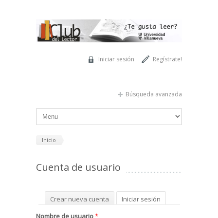
Pasar al contenido principal
Iniciar sesión
Regístrate!
Búsqueda avanzada
Inicio
Cuenta de usuario
Solapas principales
Crear nueva cuenta
Iniciar sesión
(solapa activa)
Solicitar una nueva contraseña
Nombre de usuario
*