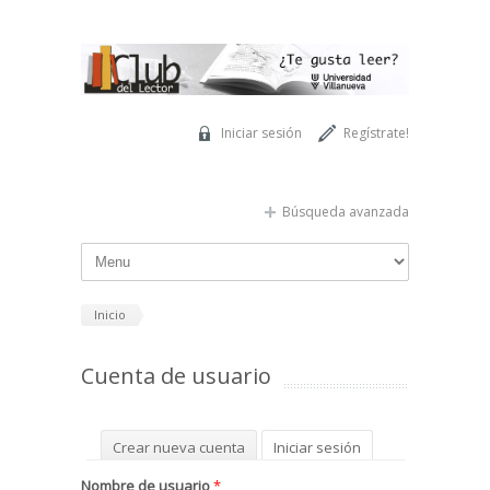
Pasar al contenido principal
Iniciar sesión
Regístrate!
Búsqueda avanzada
Inicio
Cuenta de usuario
Solapas principales
Crear nueva cuenta
Iniciar sesión
(solapa activa)
Solicitar una nueva contraseña
Nombre de usuario
*