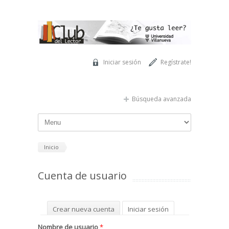
Pasar al contenido principal
Iniciar sesión
Regístrate!
Búsqueda avanzada
Inicio
Cuenta de usuario
Solapas principales
Crear nueva cuenta
Iniciar sesión
(solapa activa)
Solicitar una nueva contraseña
Nombre de usuario
*