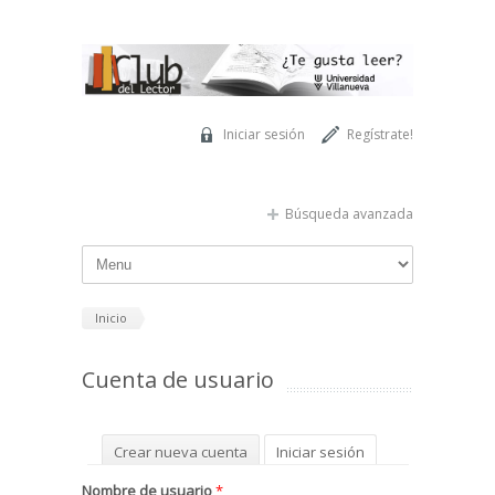
Pasar al contenido principal
Iniciar sesión
Regístrate!
Búsqueda avanzada
Inicio
Cuenta de usuario
Solapas principales
Crear nueva cuenta
Iniciar sesión
(solapa activa)
Solicitar una nueva contraseña
Nombre de usuario
*