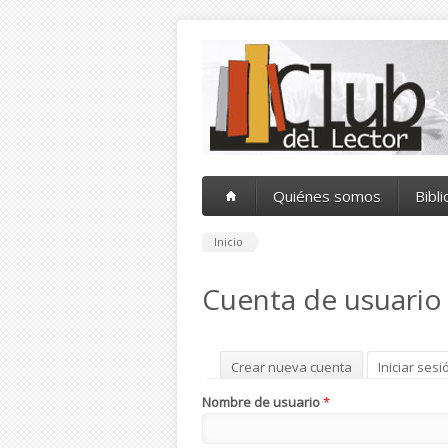
Pasar al contenido principal
Quiénes somos
Bibl
Inicio
Cuenta de usuario
Solapas principales
Crear nueva cuenta
Iniciar sesi
Nombre de usuario
*