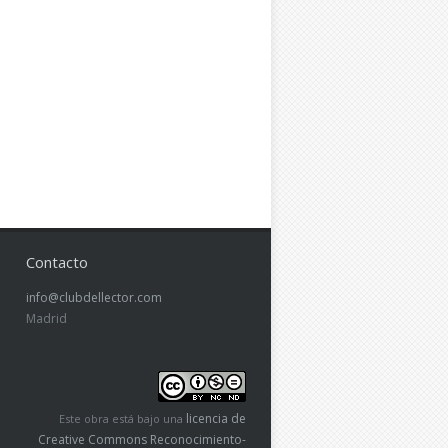
Contacto
info@clubdellector.com
Madrid
licencia de
Este obra está bajo una
Creative Commons Reconocimiento-