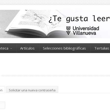
ioteca
Artículos
Selecciones bibliográficas
Tertulias
ón
(solapa activa)
Solicitar una nueva contraseña