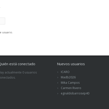
.
e usuario.
Quién está conectado
Nuevos usuarios
ICARO
Hay actualmente 0 usuarios
Madb2026
conectados.
Mika Campos
Carmen Rivero
egnaldobarrosvip40