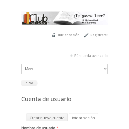
Pasar al contenido principal
Iniciar sesión
Regístrate!
Búsqueda avanzada
Inicio
Cuenta de usuario
Solapas principales
Crear nueva cuenta
Iniciar sesión
(solapa activa)
Solicitar una nueva contraseña
Nombre de usuario
*