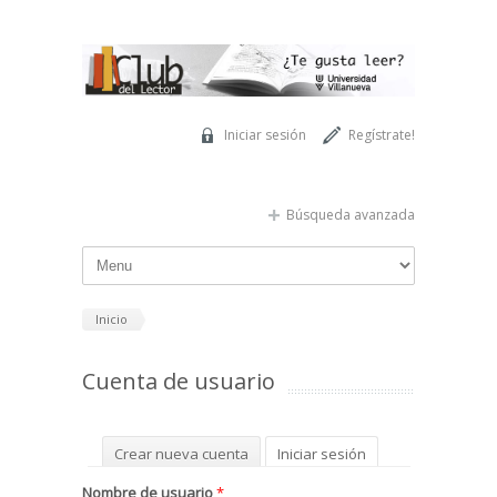
Pasar al contenido principal
Iniciar sesión
Regístrate!
Búsqueda avanzada
Inicio
Cuenta de usuario
Solapas principales
Crear nueva cuenta
Iniciar sesión
(solapa activa)
Solicitar una nueva contraseña
Nombre de usuario
*