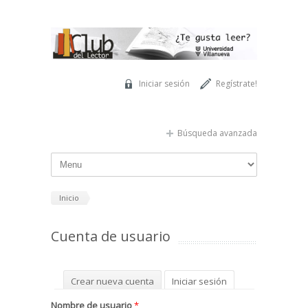
Pasar al contenido principal
Iniciar sesión
Regístrate!
Búsqueda avanzada
Inicio
Cuenta de usuario
Solapas principales
Crear nueva cuenta
Iniciar sesión
(solapa activa)
Solicitar una nueva contraseña
Nombre de usuario
*