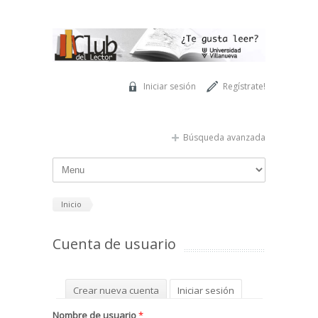
Pasar al contenido principal
Iniciar sesión
Regístrate!
Búsqueda avanzada
Inicio
Cuenta de usuario
Solapas principales
Crear nueva cuenta
Iniciar sesión
(solapa activa)
Solicitar una nueva contraseña
Nombre de usuario
*