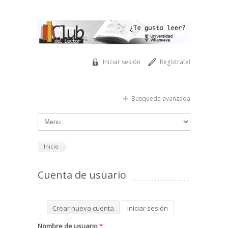
Pasar al contenido principal
Iniciar sesión
Regístrate!
Búsqueda avanzada
Inicio
Cuenta de usuario
Solapas principales
Crear nueva cuenta
Iniciar sesión
(solapa activa)
Solicitar una nueva contraseña
Nombre de usuario
*