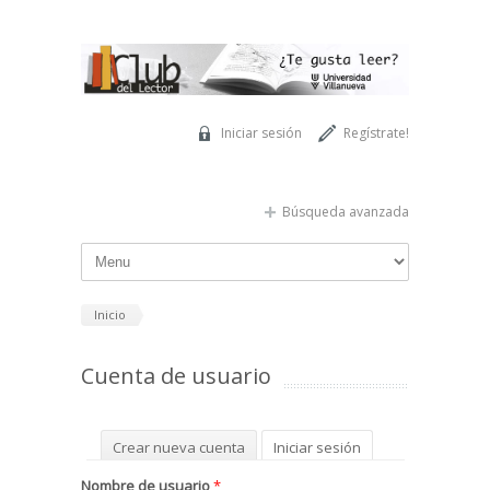
Pasar al contenido principal
Iniciar sesión
Regístrate!
Búsqueda avanzada
Inicio
Cuenta de usuario
Solapas principales
Crear nueva cuenta
Iniciar sesión
(solapa activa)
Solicitar una nueva contraseña
Nombre de usuario
*