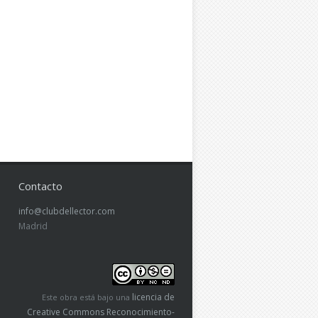
Contacto
info@clubdellector.com
Madrid
licencia de
Este obra está bajo una
Creative Commons Reconocimiento-