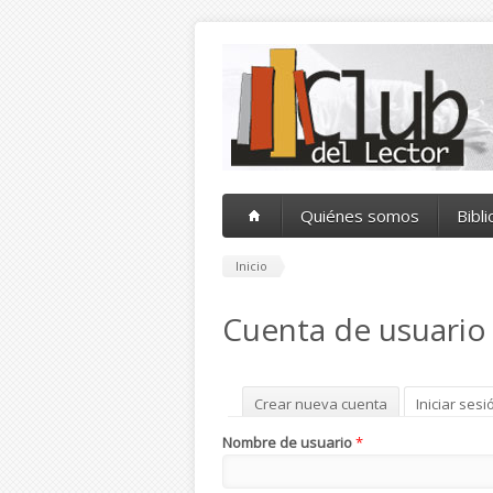
Pasar al contenido principal
Quiénes somos
Bibl
Inicio
Cuenta de usuario
Solapas principales
Crear nueva cuenta
Iniciar sesi
Nombre de usuario
*