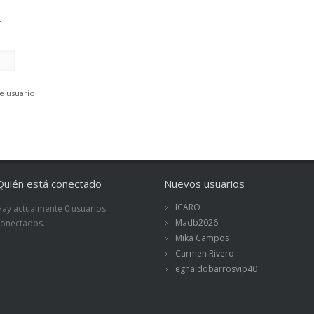
.
e usuario.
Quién está conectado
Nuevos usuarios
ICARO
Hay actualmente 0 usuarios
Madb2026
conectados.
Mika Campos
Carmen Rivero
egnaldobarrosvip40