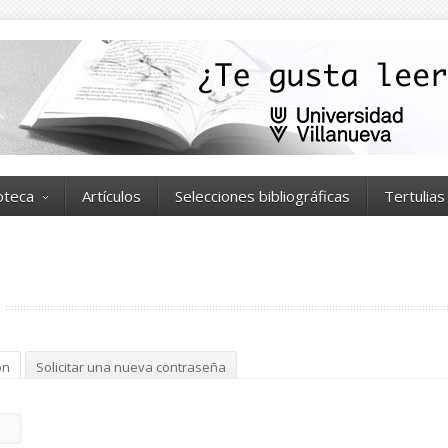
ioteca
Artículos
Selecciones bibliográficas
Tertulias
ón
(solapa activa)
Solicitar una nueva contraseña