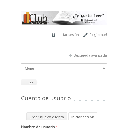
Pasar al contenido principal
Iniciar sesión
Regístrate!
Búsqueda avanzada
Inicio
Cuenta de usuario
Solapas principales
Crear nueva cuenta
Iniciar sesión
(solapa activa)
Solicitar una nueva contraseña
Nombre de usuario
*