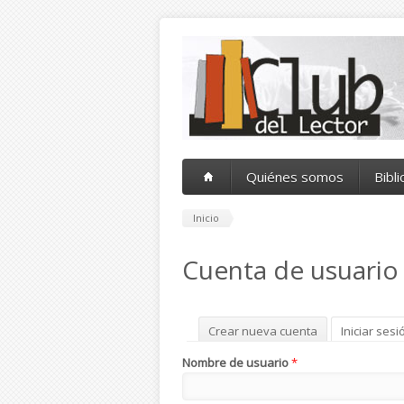
Pasar al contenido principal
Quiénes somos
Bibl
Inicio
Cuenta de usuario
Solapas principales
Crear nueva cuenta
Iniciar sesi
Nombre de usuario
*