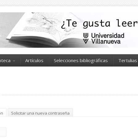
ioteca
Artículos
Selecciones bibliográficas
Tertulias
ón
(solapa activa)
Solicitar una nueva contraseña