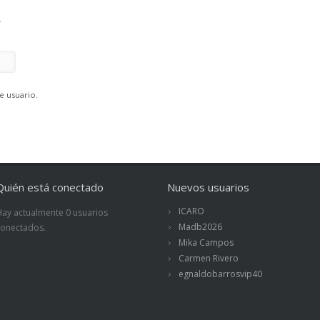
.
e usuario.
Quién está conectado
Nuevos usuarios
ICARO
Hay actualmente 0 usuarios
Madb2026
conectados.
Mika Campos
Carmen Rivero
egnaldobarrosvip40