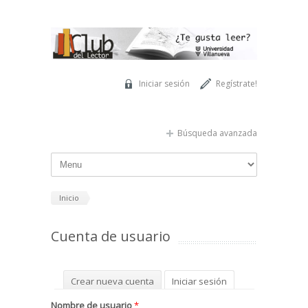
Pasar al contenido principal
Iniciar sesión
Regístrate!
Búsqueda avanzada
Inicio
Cuenta de usuario
Solapas principales
Crear nueva cuenta
Iniciar sesión
(solapa activa)
Solicitar una nueva contraseña
Nombre de usuario
*