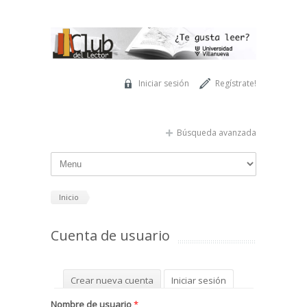
Pasar al contenido principal
Iniciar sesión
Regístrate!
Búsqueda avanzada
Inicio
Cuenta de usuario
Solapas principales
Crear nueva cuenta
Iniciar sesión
(solapa activa)
Solicitar una nueva contraseña
Nombre de usuario
*