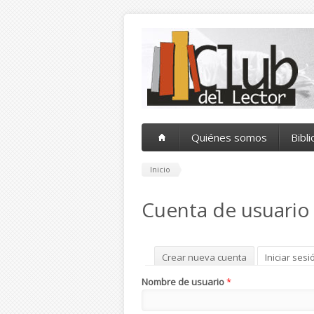
Pasar al contenido principal
Quiénes somos
Bibl
Inicio
Cuenta de usuario
Solapas principales
Crear nueva cuenta
Iniciar sesi
Nombre de usuario
*