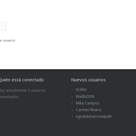
.
e usuario.
Quién está conectado
Nuevos usuarios
ICARO
Hay actualmente 0 usuarios
Madb2026
conectados.
Mika Campos
Carmen Rivero
egnaldobarrosvip40