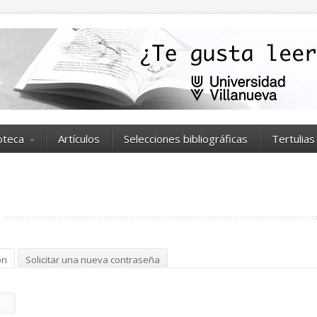
ioteca
Artículos
Selecciones bibliográficas
Tertulias
ón
(solapa activa)
Solicitar una nueva contraseña