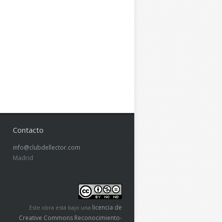
Contacto
info@clubdellector.com
Madrid
licencia de
Este obra está bajo una
Creative Commons Reconocimiento-