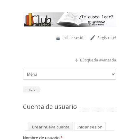
Pasar al contenido principal
Iniciar sesión
Regístrate!
Búsqueda avanzada
Inicio
Cuenta de usuario
Solapas principales
Crear nueva cuenta
Iniciar sesión
(solapa activa)
Solicitar una nueva contraseña
Nombre de usuario
*