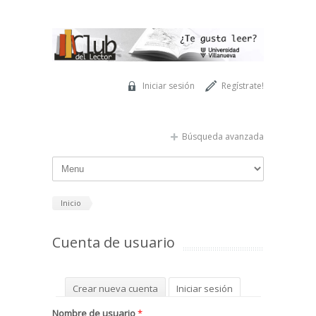
Pasar al contenido principal
Iniciar sesión
Regístrate!
Búsqueda avanzada
Inicio
Cuenta de usuario
Solapas principales
Crear nueva cuenta
Iniciar sesión
(solapa activa)
Solicitar una nueva contraseña
Nombre de usuario
*