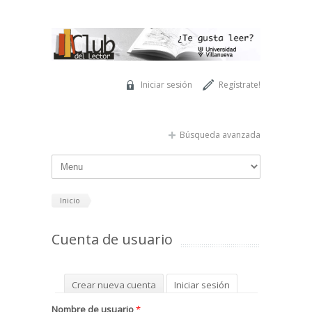
Pasar al contenido principal
Iniciar sesión
Regístrate!
Búsqueda avanzada
Inicio
Cuenta de usuario
Solapas principales
Crear nueva cuenta
Iniciar sesión
(solapa activa)
Solicitar una nueva contraseña
Nombre de usuario
*