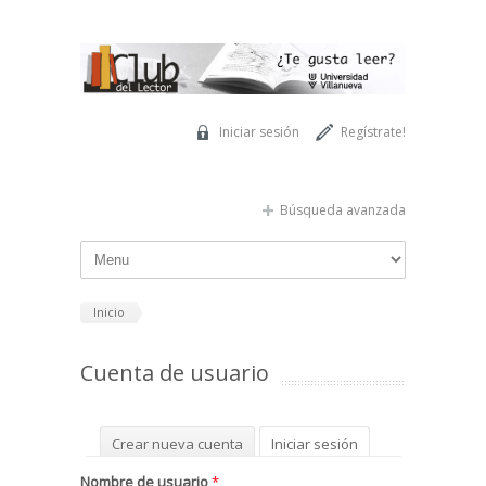
Pasar al contenido principal
Iniciar sesión
Regístrate!
Búsqueda avanzada
Inicio
Cuenta de usuario
Solapas principales
Crear nueva cuenta
Iniciar sesión
(solapa activa)
Solicitar una nueva contraseña
Nombre de usuario
*