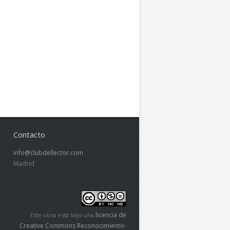
Contacto
info@clubdellector.com
Madrid
licencia de
Este obra está bajo una
Creative Commons Reconocimiento-