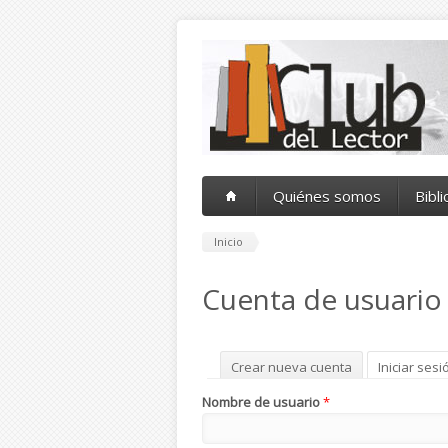
Pasar al contenido principal
Quiénes somos
Bibl
Inicio
Cuenta de usuario
Solapas principales
Crear nueva cuenta
Iniciar sesi
Nombre de usuario
*