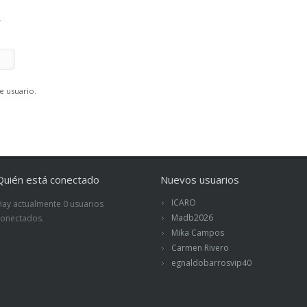
.
e usuario.
Quién está conectado
Nuevos usuarios
ICARO
Hay actualmente 0 usuarios
Madb2026
conectados.
Mika Campos
Carmen Rivero
egnaldobarrosvip40