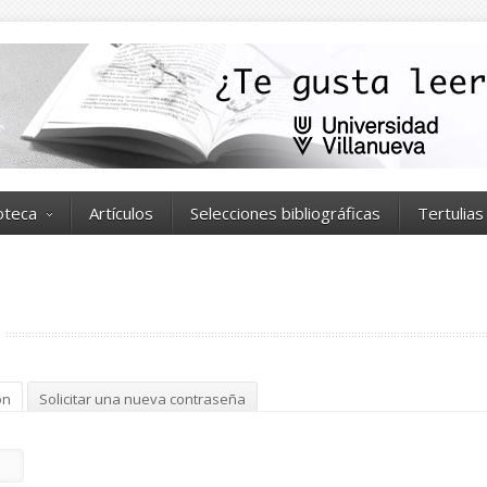
ioteca
Artículos
Selecciones bibliográficas
Tertulias
ón
(solapa activa)
Solicitar una nueva contraseña