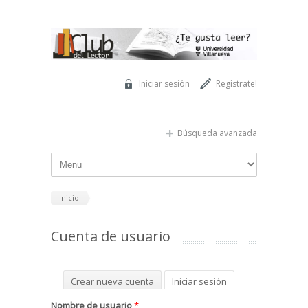
Pasar al contenido principal
Iniciar sesión
Regístrate!
Búsqueda avanzada
Inicio
Cuenta de usuario
Solapas principales
Crear nueva cuenta
Iniciar sesión
(solapa activa)
Solicitar una nueva contraseña
Nombre de usuario
*