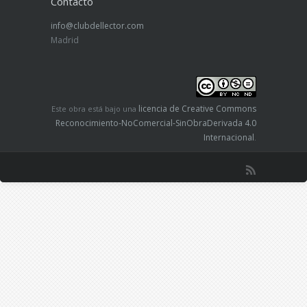
Contacto
info@clubdellector.com
Madrid
licencia de Creative Commons
Este obra está bajo una
Reconocimiento-NoComercial-SinObraDerivada 4.0
Internacional
.