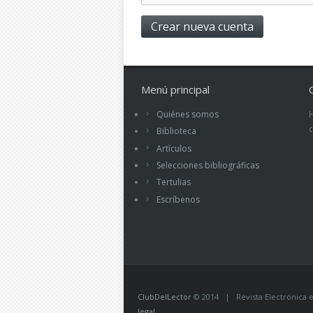
Menú principal
Quiénes somos
Biblioteca
Artículos
Selecciones bibliográficas
Tertulias
Escríbenos
ClubDelLector
© 2014 | Revista Electrónica ed
legal