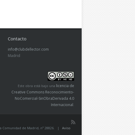
Contacto
info@clubdellector.com
Madrid
licencia de
Este obra está bajo una
Creative Commons Reconocimiento-
NoComercial-SinObraDerivada 4.0
Internacional
.
de la Comunidad de Madrid, nº 28826. |
Aviso