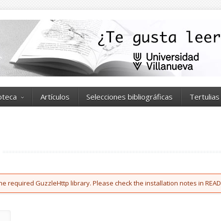
ioteca
Artículos
Selecciones bibliográficas
Tertulias
he required GuzzleHttp library. Please check the installation notes in READ