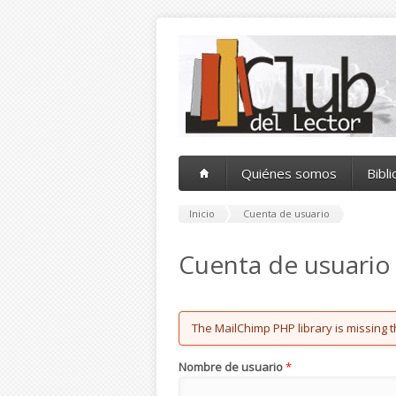
Pasar al contenido principal
Quiénes somos
Bibl
Inicio
Cuenta de usuario
Cuenta de usuario
Error message
The MailChimp PHP library is missing t
Nombre de usuario
*