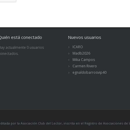
Quién está conectado
Nuevos usuarios
ICARO
Hay actualmente 0 usuarios
Madb2026
conectados.
Mika Campos
Carmen Rivero
egnaldobarrosvip40
itada por la Asociación Club del Lector, inscrita en el Registro de Asociaciones 