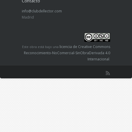
Contacto
info@clubdellector.com
Madrid
licencia de Creative Commons
Este obra está bajo una
Reconocimiento-NoComercial-SinObraDerivada 4.0
Internacional
.