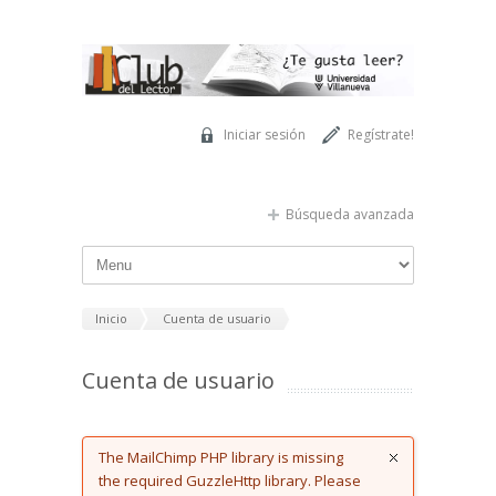
Pasar al contenido principal
Iniciar sesión
Regístrate!
Búsqueda avanzada
Inicio
Cuenta de usuario
Cuenta de usuario
Error message
The MailChimp PHP library is missing
the required GuzzleHttp library. Please