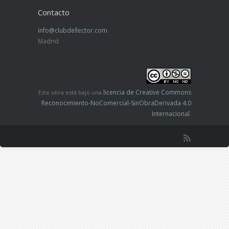
Contacto
info@clubdellector.com
Madrid
licencia de Creative Commons
Este obra está bajo una
Reconocimiento-NoComercial-SinObraDerivada 4.0
Internacional
.