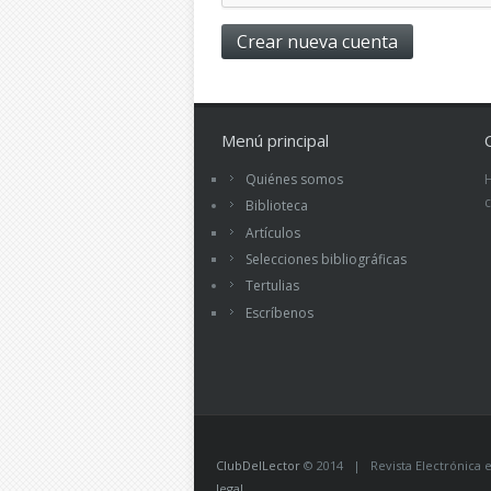
Menú principal
Quiénes somos
Biblioteca
Artículos
Selecciones bibliográficas
Tertulias
Escríbenos
ClubDelLector
© 2014 | Revista Electrónica ed
legal