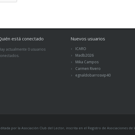
Quién está conectado
Nuevos usuarios
ICARO
Hay actualmente 0 usuarios
Madb2026
conectados.
Mika Campos
Carmen Rivero
egnaldobarrosvip40
itada por la Asociación Club del Lector, inscrita en el Registro de Asociaciones 