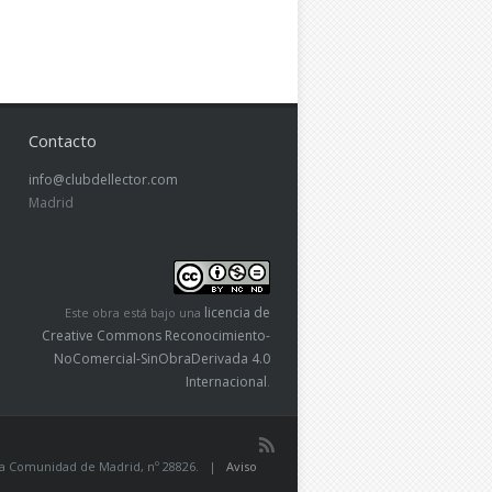
Contacto
info@clubdellector.com
Madrid
licencia de
Este obra está bajo una
Creative Commons Reconocimiento-
NoComercial-SinObraDerivada 4.0
Internacional
.
de la Comunidad de Madrid, nº 28826. |
Aviso