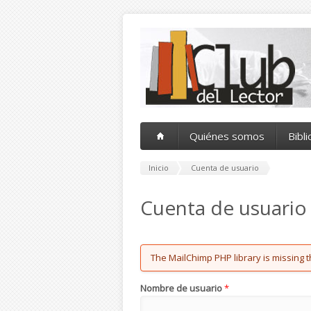
Pasar al contenido principal
Quiénes somos
Bibl
Inicio
Cuenta de usuario
Cuenta de usuario
Error message
The MailChimp PHP library is missing t
Nombre de usuario
*