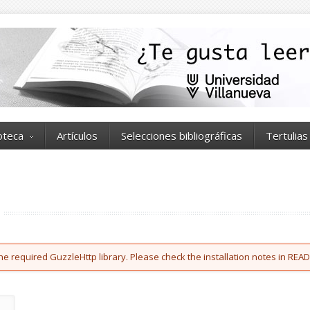
ioteca
Artículos
Selecciones bibliográficas
Tertulias
he required GuzzleHttp library. Please check the installation notes in READ