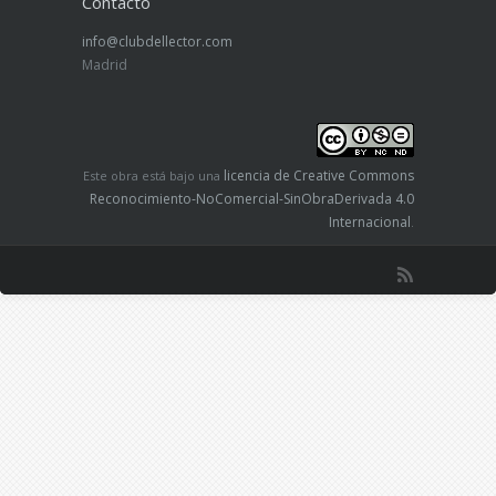
Contacto
info@clubdellector.com
Madrid
licencia de Creative Commons
Este obra está bajo una
Reconocimiento-NoComercial-SinObraDerivada 4.0
Internacional
.