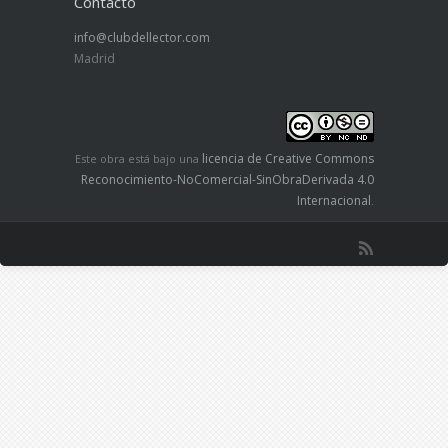
Contacto
info@clubdellector.com
Madrid
licencia de Creative Commons
Este obra está bajo una
Reconocimiento-NoComercial-SinObraDerivada 4.0
Internacional
.