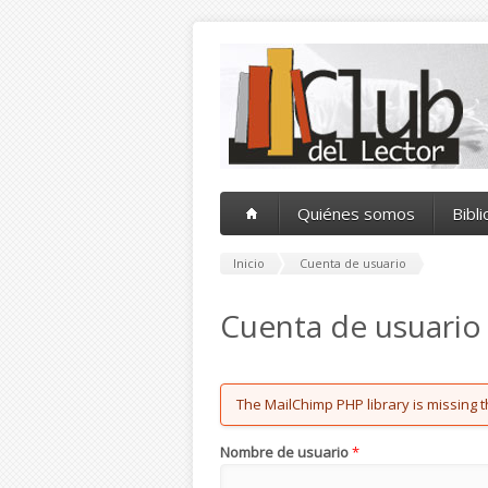
Pasar al contenido principal
Quiénes somos
Bibl
Inicio
Cuenta de usuario
Cuenta de usuario
Error message
The MailChimp PHP library is missing t
Nombre de usuario
*