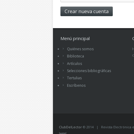
Menú principal
Quiénes somos
Biblioteca
Artículos
Selecciones bibliográficas
Tertulias
Escríbenos
ClubDelLector
© 2014 | Revista Electrónica ed
legal