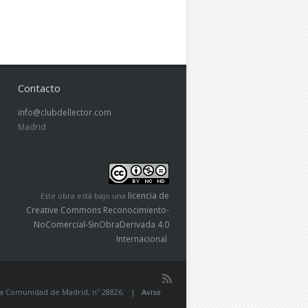
Contacto
info@clubdellector.com
Madrid
licencia de
Este obra está bajo una
Creative Commons Reconocimiento-
NoComercial-SinObraDerivada 4.0
Internacional
.
de la Comunidad de Madrid, nº 28826. |
Aviso