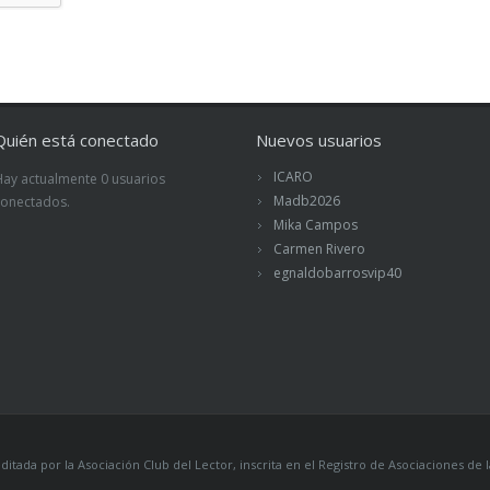
Quién está conectado
Nuevos usuarios
ICARO
Hay actualmente 0 usuarios
Madb2026
conectados.
Mika Campos
Carmen Rivero
egnaldobarrosvip40
itada por la Asociación Club del Lector, inscrita en el Registro de Asociaciones 