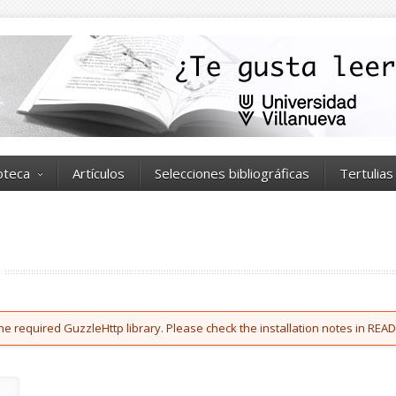
ioteca
Artículos
Selecciones bibliográficas
Tertulias
he required GuzzleHttp library. Please check the installation notes in READ