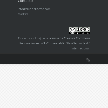
Contacto
info@clubdellector.com
Madrid
licencia de Creative Commons
Este obra está bajo una
Reconocimiento-NoComercial-SinObraDerivada 4.0
Internacional
.