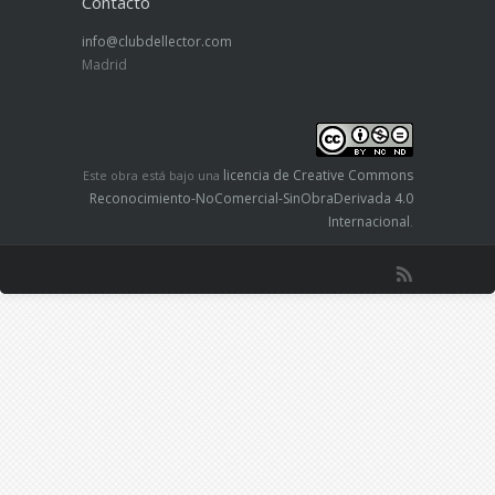
Contacto
info@clubdellector.com
Madrid
licencia de Creative Commons
Este obra está bajo una
Reconocimiento-NoComercial-SinObraDerivada 4.0
Internacional
.