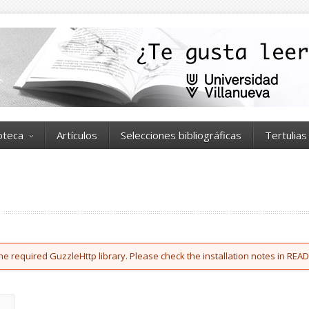
ioteca
Artículos
Selecciones bibliográficas
Tertulias
he required GuzzleHttp library. Please check the installation notes in READ