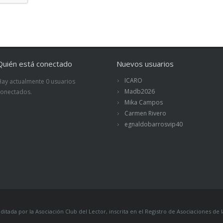
Quién está conectado
Nuevos usuarios
ICARO
Hay actualmente 0 usuarios
Madb2026
conectados.
Mika Campos
Carmen Rivero
egnaldobarrosvip40
itada por la Asociación Club del Lector, inscrita en el Registro de Asociaciones 