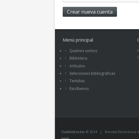
Menú principal
Quiénes somos
Biblioteca
Artículos
Selecciones bibliográficas
Tertulias
Escríbenos
ClubDelLector
© 2014 | Revista Electrónica ed
legal