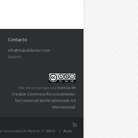
Contacto
info@clubdellector.com
Madrid
licencia de
Este obra está bajo una
Creative Commons Reconocimiento-
NoComercial-SinObraDerivada 4.0
Internacional
.
de la Comunidad de Madrid, nº 28826. |
Aviso