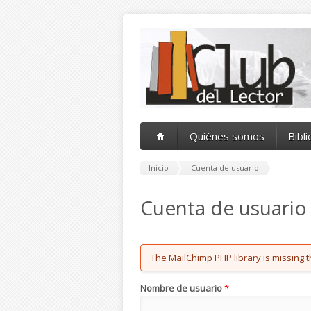
Pasar al contenido principal
Quiénes somos
Bibl
Inicio
Cuenta de usuario
Cuenta de usuario
Error message
The MailChimp PHP library is missing t
Nombre de usuario
*