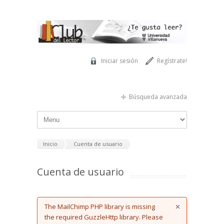
Pasar al contenido principal
Iniciar sesión
Regístrate!
Búsqueda avanzada
Inicio
Cuenta de usuario
Cuenta de usuario
Error message
The MailChimp PHP library is missing
the required GuzzleHttp library. Please