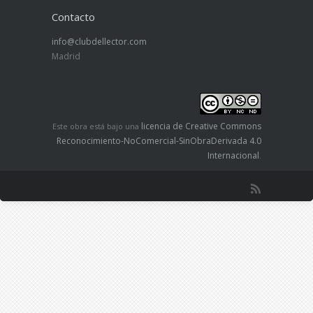
Contacto
info@clubdellector.com
Madrid
licencia de Creative Commons
Este obra está bajo una
Reconocimiento-NoComercial-SinObraDerivada 4.0
Internacional
.